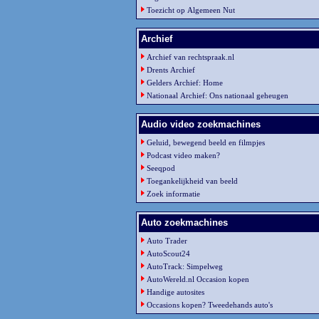
Toezicht op Algemeen Nut
Archief
Archief van rechtspraak.nl
Drents Archief
Gelders Archief: Home
Nationaal Archief: Ons nationaal geheugen
Audio video zoekmachines
Geluid, bewegend beeld en filmpjes
Podcast video maken?
Seeqpod
Toegankelijkheid van beeld
Zoek informatie
Auto zoekmachines
Auto Trader
AutoScout24
AutoTrack: Simpelweg
AutoWereld.nl Occasion kopen
Handige autosites
Occasions kopen? Tweedehands auto's