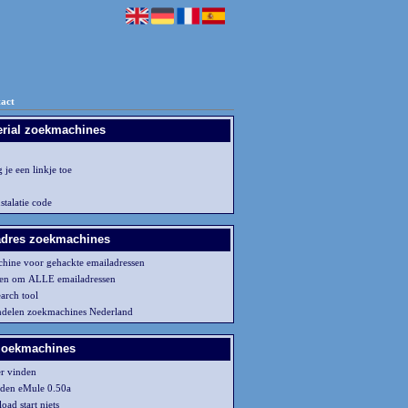
act
erial zoekmachines
je een linkje toe
stalatie code
adres zoekmachines
hine voor gehackte emailadressen
ren om ALLE emailadressen
arch tool
delen zoekmachines Nederland
zoekmachines
er vinden
den eMule 0.50a
ad start niets