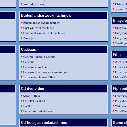
Voor al je boeken
EMule D
Januari 
Buitenlandse zoekmachine's
Encyclo
Buitenlandse zoekmachines:
Lijst van zoekmachines
Encyclo 
Overzicht van de zoekmachines
Encyclo
Zoek je
Encyclop
Voedings
Cadeaus
Film
Cadeau kopen? Cadeaus
Cadeaus
Architec
Cadeaus voor hem
Film by t
Cadeaus | De mooiste verrassingen!
FilmTota
Top cadeau ideeen 2022
MovieMet
Cd dvd video
Ftp zoe
$André Rieu
Overzich
CD-DVD-VIDEO
Provider
DVD
Wat is e
Een cd of dvd afspelen
WordPres
Cd hoesjes zoekmachines
Game ch