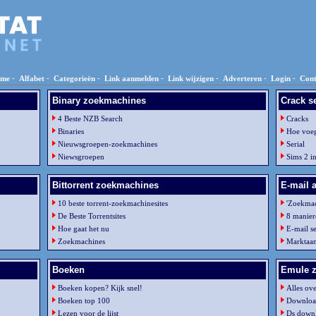
me
-
Alfabet
-
Categorieën
-
Link aanmelden
-
Link wijzigen
-
Adverteren
-
Login
-
Cont
Binary zoekmachines
Crack s
4 Beste NZB Search
Cracks
Binaries
Hoe voeg 
Nieuwsgroepen-zoekmachines
Serial
Niewsgroepen
Sims 2 in
Bittorrent zoekmachines
E-mail 
10 beste torrent-zoekmachinesites
'Zoekmac
De Beste Torrentsites
8 manie
Hoe gaat het nu
E-mail se
Zoekmachines
Marktaan
Boeken
Emule 
Boeken kopen? Kijk snel!
Alles ov
Boeken top 100
Downloa
Lezen voor de lijst
Ds downlo