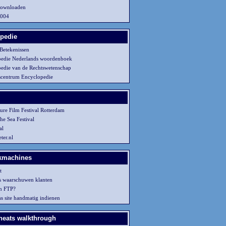
ownloaden
2004
pedie
Betekenissen
pedie Nederlands woordenboek
edie van de Rechtswetenschap
centrum Encyclopedie
ture Film Festival Rotterdam
he Sea Festival
al
er.nl
kmachines
t
s waarschuwen klanten
en FTP?
s site handmatig indienen
eats walkthrough